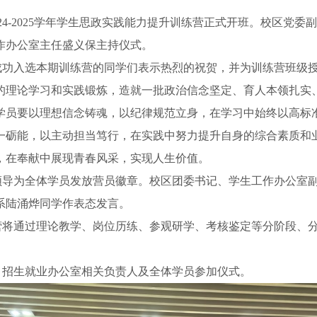
24-2025
学年学生思政实践能力提升训练营正式开班。校区党委副
作办公室主任盛义保主持仪式。
成功入选本期训练营的同学们表示热烈的祝贺，并为训练营班级
的理论学习和实践锻炼，造就一批政治信念坚定、育人本领扎实
学员要以理想信念铸魂，以纪律规范立身，在学习中始终以高标
一砺能，以主动担当笃行，在实践中努力提升自身的综合素质和
，在奉献中展现青春风采，实现人生价值。
领导为全体学员发放营员徽章。校区团委书记、学生工作办公室
系陆涌烨同学作表态发言。
营将通过理论教学、岗位历练、参观研学、考核鉴定等分阶段、
、招生就业办公室相关负责人及全体学员参加仪式。