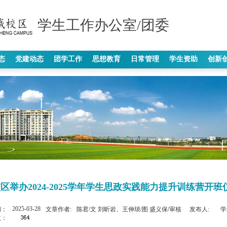
学生工作办公室/团委
态
党建动态
团学工作
思想教育
日常管理
学生资助
创新
区举办2024-2025学年学生思政实践能力提升训练营开班
2025-03-28
间：
文章作者:
陈君/文 刘昕岩、王伸琰/图 盛义保/审核
发布人:
学
数：