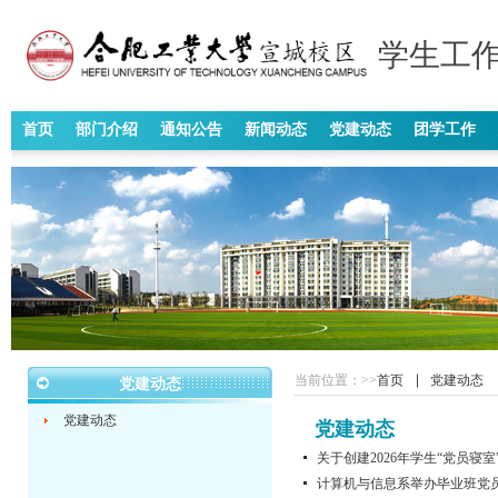
学生工作
首页
部门介绍
通知公告
新闻动态
党建动态
团学工作
当前位置：
>>
首页
党建动态
党建动态
党建动态
党建动态
关于创建2026年学生“党员寝室
计算机与信息系举办毕业班党