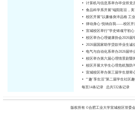
计算机与信息系举办毕业班党
食品科学系开展“端阳彩豆，美
校区开展“以廉修身淬品格 工
律动身心·悦纳自我——校区
宣城校区举行“学史铸魂守初心
校区举办心理健康协会2026
2026届国家助学贷款毕业生
电气与自动化系举办2026届
校区举办第六届心理情景剧暨
校区开展大学生心理危机预防
宣城校区举办第三届学生朋辈
“‘趣’享生活”第二届学生社区
每页14条记录 总共532条记录
版权所有 ©合肥工业大学宣城校区管委会 